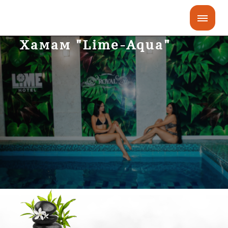
Хамам "Lime-Aqua"