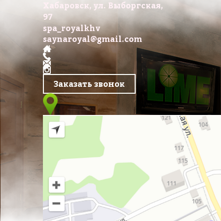
Хабаровск, ул. Выборгская,
97
spa_royalkhv
saynaroyal@gmail.com
Заказать звонок